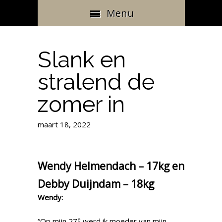
Menu
Slank en
stralend de
zomer in
maart 18, 2022
Wendy Helmendach – 17kg en
Debby Duijndam – 18kg
Wendy:
e
“Op mijn 27
werd ik moeder van mijn