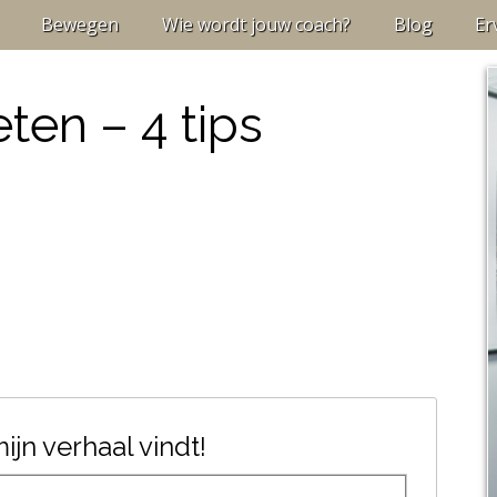
Bewegen
Wie wordt jouw coach?
Blog
Er
ten – 4 tips
jn verhaal vindt!