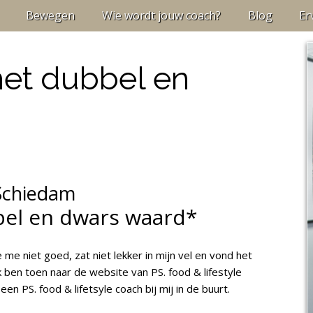
Bewegen
Wie wordt jouw coach?
Blog
Er
 het dubbel en
 Schiedam
bel en dwars waard*
 me niet goed, zat niet lekker in mijn vel en vond het
Ik ben toen naar de website van PS. food & lifestyle
 PS. food & lifetsyle coach bij mij in de buurt.