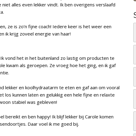
 niet alles even lekker vindt. Ik ben overigens verslaafd
a.
men, ze is zo’n fijne coach! Iedere keer is het weer een
 en ik krijg zoveel energie van haar!
Ik vond het in het buitenland zo lastig om producten te
role kwam als geroepen. Ze vroeg hoe het ging, en ik gaf
ntie.
and lekker en koolhydraatarm te eten en gaf aan om vooral
het los kunnen laten en gelukkig een hele fijne en relaxte
ewoon stabiel was gebleven!
el bereikt en ben happy! Ik blijf lekker bij Carole komen
ussendoortjes. Daar voel ik me goed bij.