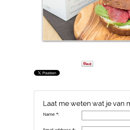
Laat me weten wat je van mi
Name *:
Email address *: