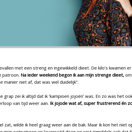
evallen met een streng en ingewikkeld dieet. De kilo’s kwamen er 
n patroon.
Na ieder weekend begon ik aan mijn strenge dieet,
om 
 manier niet af, dat was wel duidelijk”.
 grap zei ik altijd dat ik ‘kampioen jojoën’ was. En zo was het ook
verloop van tijd weer aan.
Ik jojode wat af, super frustrerend én z
vel zat, wilde ik heel graag weer aan de bak. Maar ik kon het niet
an mijn eetpatroon en levensstijl doen en wist inmiddels ook dat i