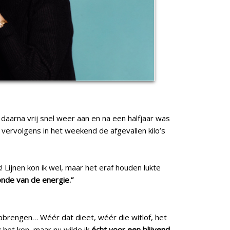
daarna vrij snel weer aan en na een halfjaar was
vervolgens in het weekend de afgevallen kilo’s
! Lijnen kon ik wel, maar het eraf houden lukte
onde van de energie.”
 opbrengen… Wéér dat dieet, wéér die witlof, het
k het kon, maar nu wilde ik
écht voor een blijvend