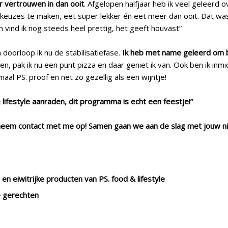
r vertrouwen in dan ooit
. Afgelopen halfjaar heb ik veel geleerd 
e keuzes te maken, eet super lekker én eet meer dan ooit. Dat wa
n vind ik nog steeds heel prettig, het geeft houvast”
n doorloop ik nu de stabilisatiefase.
Ik heb met name geleerd om 
en, pak ik nu een punt pizza en daar geniet ik van. Ook ben ik in
maal PS. proof en net zo gezellig als een wijntje!
lifestyle aanraden, dit programma is echt een feestje!”
n neem contact met me op! Samen gaan we aan de slag met jouw nie
n eiwitrijke producten van PS. food & lifestyle
e gerechten