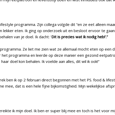
festyle programma. Zijn collega volgde dit “en ze eet alleen maar le
an lekker eten. Ik ging op onderzoek uit en besloot ervoor te ga
ehalen van je doel. Ik dacht: ‘
Dit is precies wat ik nodig heb!’.”
 programma. Ze liet me zien wat ze allemaal mocht eten op een da
r het programma en leerde op deze manier een gezond eetpatroo
r doel kon behalen. Ik voelde aan alles, dit wil ik ook!”
prek ben ik op 2 februari direct begonnen met het PS. food & lif
sme mee, dat is een hele fijne bijkomstigheid. Mijn wekelijkse afs
bereikte ik mijn doel. Ik ben er super blij mee en toch is het voor 