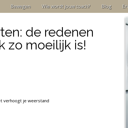
Bewegen
Wie wordt jouw coach?
Blog
Er
rten: de redenen
zo moeilijk is!
et verhoogt je weerstand