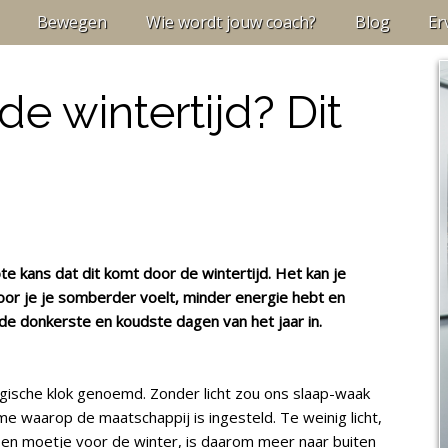
Bewegen
Wie wordt jouw coach?
Blog
Er
e wintertijd? Dit
e kans dat dit komt door de wintertijd. Het kan je
door je je somberder voelt, minder energie hebt en
 de donkerste en koudste dagen van het jaar in.
gische klok genoemd. Zonder licht zou ons slaap-waak
me waarop de maatschappij is ingesteld. Te weinig licht,
Een moetje voor de winter, is daarom meer naar buiten