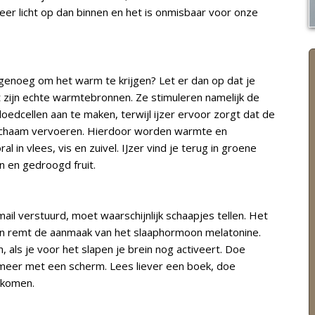
eer licht op dan binnen en het is onmisbaar voor onze
t genoeg om het warm te krijgen? Let er dan op dat je
it zijn echte warmtebronnen. Ze stimuleren namelijk de
edcellen aan te maken, terwijl ijzer ervoor zorgt dat de
lichaam vervoeren. Hierdoor worden warmte en
l in vlees, vis en zuivel. IJzer vind je terug in groene
en en gedroogd fruit.
mail verstuurd, moet waarschijnlijk schaapjes tellen. Het
oon remt de aanmaak van het slaaphormoon melatonine.
, als je voor het slapen je brein nog activeert. Doe
 meer met een scherm. Lees liever een boek, doe
 komen.