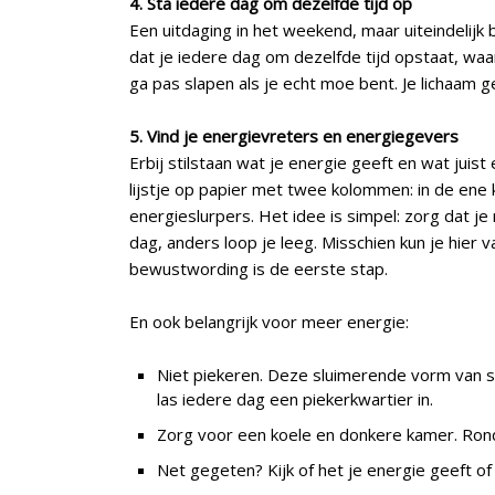
4. Sta iedere dag om dezelfde tijd op
Een uitdaging in het weekend, maar uiteindelijk b
dat je iedere dag om dezelfde tijd opstaat, waar
ga pas slapen als je echt moe bent. Je lichaam gee
5. Vind je energievreters en energiegevers
Erbij stilstaan wat je energie geeft en wat juist
lijstje op papier met twee kolommen: in de ene 
energieslurpers. Het idee is simpel: zorg dat 
dag, anders loop je leeg. Misschien kun je hier
bewustwording is de eerste stap.
En ook belangrijk voor meer energie:
Niet piekeren. Deze sluimerende vorm van st
las iedere dag een piekerkwartier in.
Zorg voor een koele en donkere kamer. Rond
Net gegeten? Kijk of het je energie geeft of