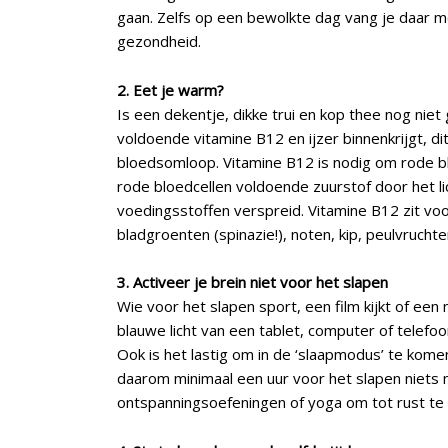
gaan. Zelfs op een bewolkte dag vang je daar m
gezondheid.
2. Eet je warm?
Is een dekentje, dikke trui en kop thee nog nie
voldoende vitamine B12 en ijzer binnenkrijgt, d
bloedsomloop. Vitamine B12 is nodig om rode blo
rode bloedcellen voldoende zuurstof door het 
voedingsstoffen verspreid. Vitamine B12 zit voora
bladgroenten (spinazie!), noten, kip, peulvrucht
3. Activeer je brein niet voor het slapen
Wie voor het slapen sport, een film kijkt of een 
blauwe licht van een tablet, computer of telef
Ook is het lastig om in de ‘slaapmodus’ te komen
daarom minimaal een uur voor het slapen niets
ontspanningsoefeningen of yoga om tot rust te